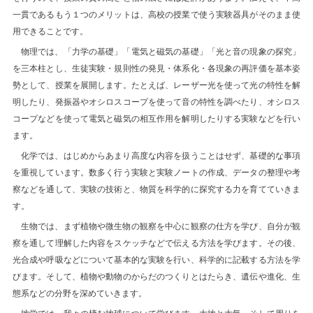
一貫であるもう１つのメリットは、高校の授業で使う実験器具がそのまま使
用できることです。
物理では、「力学の基礎」「電気と磁気の基礎」「光と音の現象の探究」
を三本柱とし、生徒実験・規則性の発見・体系化・各現象の再評価を基本姿
勢として、授業を展開します。たとえば、レーザー光を使って光の特性を解
明したり、発振器やオシロスコープを使って音の特性を調べたり、オシロス
コープなどを使って電気と磁気の相互作用を解明したりする実験などを行い
ます。
化学では、はじめからあまり高度な内容を扱うことはせず、基礎的な事項
を重視しています。数多く行う実験と実験ノートの作成、データの整理や考
察などを通して、実験の技術と、物質を科学的に探究する力を育てていきま
す。
生物では、まず植物や微生物の観察を中心に観察の仕方を学び、自分が観
察を通して理解した内容をスケッチなどで伝える方法を学びます。その後、
光合成や呼吸などについて基本的な実験を行い、科学的に記載する方法を学
びます。そして、植物や動物のからだのつくりとはたらき、遺伝や進化、生
態系などの分野を深めていきます。