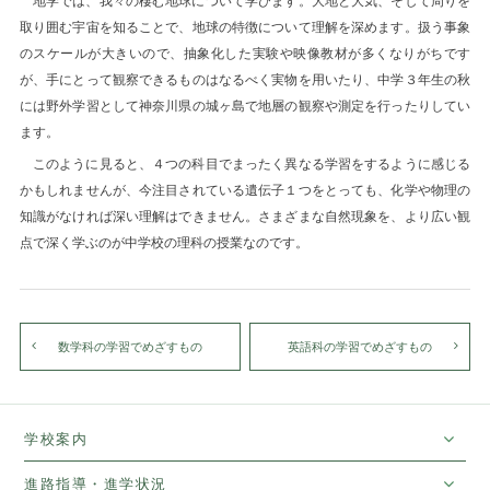
地学では、我々の棲む地球について学びます。大地と大気、そして周りを
取り囲む宇宙を知ることで、地球の特徴について理解を深めます。扱う事象
のスケールが大きいので、抽象化した実験や映像教材が多くなりがちです
が、手にとって観察できるものはなるべく実物を用いたり、中学３年生の秋
には野外学習として神奈川県の城ヶ島で地層の観察や測定を行ったりしてい
ます。
このように見ると、４つの科目でまったく異なる学習をするように感じる
かもしれませんが、今注目されている遺伝子１つをとっても、化学や物理の
知識がなければ深い理解はできません。さまざまな自然現象を、より広い観
点で深く学ぶのが中学校の理科の授業なのです。
数学科の学習でめざすもの
英語科の学習でめざすもの
学校案内
進路指導・進学状況