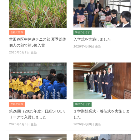
生徒の活躍
学校のようす
世田谷区中体連テニス部 夏季総体
入学式を実施しました
個人の部で第5位入賞
2026年4月9日 更新
2026年5月7日 更新
生徒の活躍
学校のようす
第26回（2025年度）日経STOCK
１学期始業式・着任式を実施しま
リーグで入賞しました
した
2026年4月8日 更新
2026年4月8日 更新