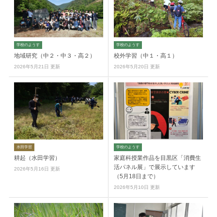
学校のようす
学校のようす
地域研究（中２・中３・高２）
校外学習（中１・高１）
2026年5月21日 更新
2026年5月20日 更新
水田学習
学校のようす
耕起（水田学習）
家庭科授業作品を目黒区「消費生
活パネル展」で展示しています
2026年5月16日 更新
（5月18日まで）
2026年5月10日 更新