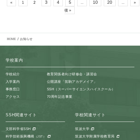
3
4
5
10
20
«
1
2
...
...
»
後 »
/
HOME
お知らせ
学校案内
学校紹介
教育関係者向け研修会・講習会
入学案内
公開講座「筑駒アカデメイア」
事務窓口
SSH（スーパーサイエンスハイスクール）
アクセス
70周年記念事業
SSH関連サイト
学校関連サイト
文部科学省SSH
筑波大学
科学技術振興機構
筑波大学附属学校教育局
（JST）