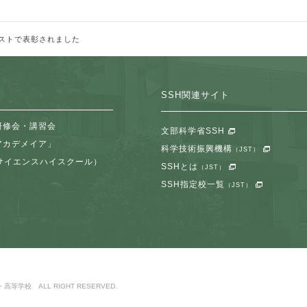
ストで表彰されました
SSH関連サイト
研修会・講習会
文部科学省SSH
アカデメイア」
科学技術振興機構
（JST）
サイエンスハイスクール）
SSHとは
（JST）
SSH指定校一覧
（JST）
等学校 ALL RIGHT RESERVED.