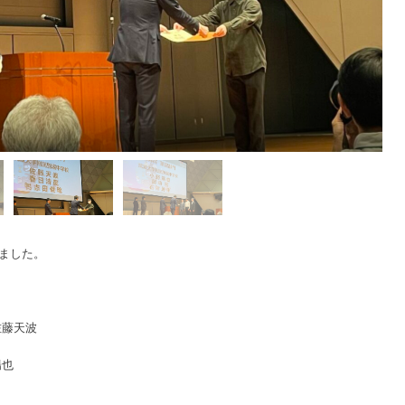
ました。
佐藤天波
陽也