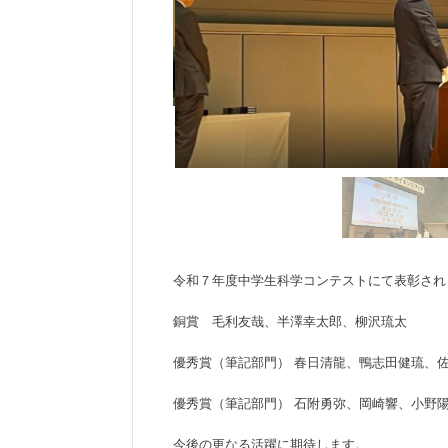
令和７年度中学生科学コンテストにて表彰され
銅賞 毛利友哉、半澤幸太郎、柳沢琉太
優秀賞（筆記部門） 春日清龍、鴨志田健琉、
優秀賞（筆記部門） 石附勇弥、岡崎響、小野
今後の更なる活躍に期待します。