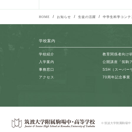
/
/
/
HOME
お知らせ
生徒の活躍
中学生科学コンテ
学校案内
学校紹介
教育関係者向け
入学案内
公開講座「筑駒
事務窓口
SSH（スーパー
アクセス
70周年記念事業
© 筑波大学附属駒場中・高