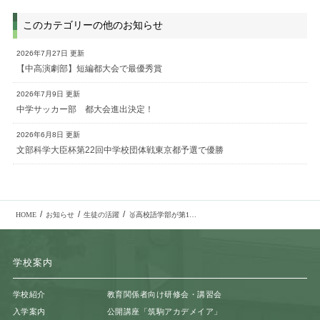
このカテゴリーの他のお知らせ
2026年7月27日 更新
【中高演劇部】短編都大会で最優秀賞
2026年7月9日 更新
中学サッカー部 都大会進出決定！
2026年6月8日 更新
文部科学大臣杯第22回中学校団体戦東京都予選で優勝
/
/
/
HOME
お知らせ
生徒の活躍
🥈高校語学部が第12回 HPDU連盟杯 全国大会準優勝🥈
学校案内
学校紹介
教育関係者向け研修会・講習会
入学案内
公開講座「筑駒アカデメイア」