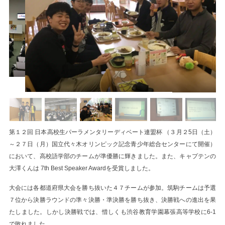
第１２回 日本高校生パーラメンタリーディベート連盟杯 （３月２5日（土）
～２７日（月）国立代々木オリンピック記念青少年総合センターにて開催）
において、高校語学部のチームが準優勝に輝きました。また、キャプテンの
大澤くんは 7th Best Speaker Awardを受賞しました。
大会には各都道府県大会を勝ち抜いた４７チームが参加。筑駒チームは予選
７位から決勝ラウンドの準々決勝・準決勝を勝ち抜き、決勝戦への進出を果
たしました。しかし決勝戦では、惜しくも渋谷教育学園幕張高等学校に6-1
で敗れました。