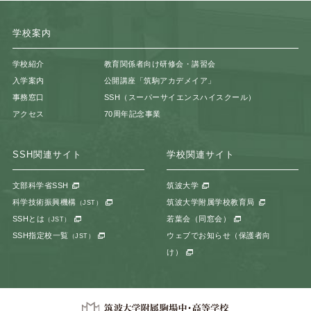
学校案内
学校紹介
教育関係者向け研修会・講習会
入学案内
公開講座「筑駒アカデメイア」
事務窓口
SSH（スーパーサイエンスハイスクール）
アクセス
70周年記念事業
SSH関連サイト
学校関連サイト
文部科学省SSH
筑波大学
科学技術振興機構
筑波大学附属学校教育局
（JST）
SSHとは
若葉会（同窓会）
（JST）
SSH指定校一覧
ウェブでお知らせ（保護者向
（JST）
け）