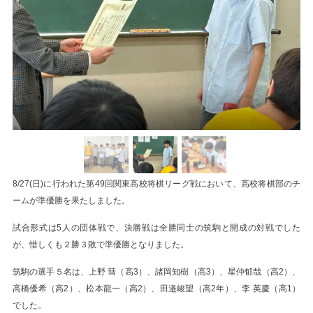
8/27(日)に行われた第49回関東高校将棋リーグ戦において、高校将棋部のチ
ームが準優勝を果たしました。
試合形式は5人の団体戦で、決勝戦は全勝同士の筑駒と開成の対戦でした
が、惜しくも２勝３敗で準優勝となりました。
筑駒の選手５名は、上野 彗（高3）、諸岡知樹（高3）、星仲郁哉（高2）、
高橋優希（高2）、松本龍一（高2）、田邉峻望（高2年）、李 英慶（高1）
でした。