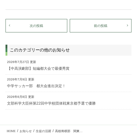
次の投稿
前の投稿
このカテゴリーの他のお知らせ
2026年7月27日 更新
【中高演劇部】短編都大会で最優秀賞
2026年7月9日 更新
中学サッカー部 都大会進出決定！
2026年6月8日 更新
文部科学大臣杯第22回中学校団体戦東京都予選で優勝
/
/
/
HOME
お知らせ
生徒の活躍
高校将棋部 関東高校将棋リーグ戦 準優勝