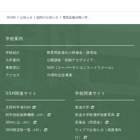
/
/
/
HOME
お知らせ
臨時のお知らせ
電気設備点検に伴う停電・断水について
学校案内
学校紹介
教育関係者向け研修会・講習会
入学案内
公開講座「筑駒アカデメイア」
事務窓口
SSH（スーパーサイエンスハイスクール）
アクセス
70周年記念事業
SSH関連サイト
学校関連サイト
文部科学省SSH
筑波大学
科学技術振興機構
筑波大学附属学校教育局
（JST）
SSHとは
若葉会（同窓会）
（JST）
SSH指定校一覧
ウェブでお知らせ（保護者向
（JST）
け）