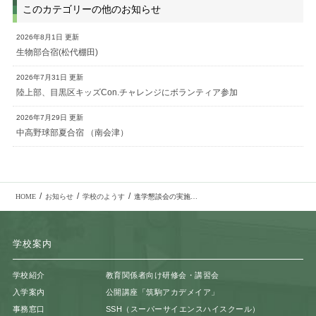
このカテゴリーの他のお知らせ
2026年8月1日 更新
生物部合宿(松代棚田)
2026年7月31日 更新
陸上部、目黒区キッズCon.チャレンジにボランティア参加
2026年7月29日 更新
中高野球部夏合宿 （南会津）
/
/
/
HOME
お知らせ
学校のようす
進学懇談会の実施（高3）
学校案内
学校紹介
教育関係者向け研修会・講習会
入学案内
公開講座「筑駒アカデメイア」
事務窓口
SSH（スーパーサイエンスハイスクール）