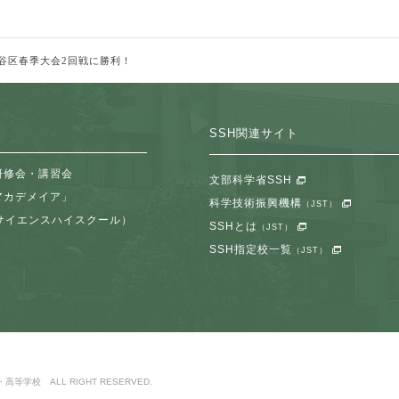
谷区春季大会2回戦に勝利！
SSH関連サイト
研修会・講習会
文部科学省SSH
アカデメイア」
科学技術振興機構
（JST）
サイエンスハイスクール）
SSHとは
（JST）
SSH指定校一覧
（JST）
等学校 ALL RIGHT RESERVED.