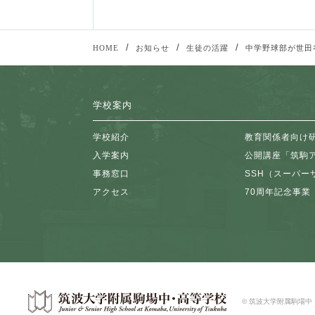
/
/
/
HOME
お知らせ
生徒の活躍
中学野球部が世田
学校案内
学校紹介
教育関係者向け
入学案内
公開講座「筑駒
事務窓口
SSH（スーパー
アクセス
70周年記念事業
© 筑波大学附属駒場中・高