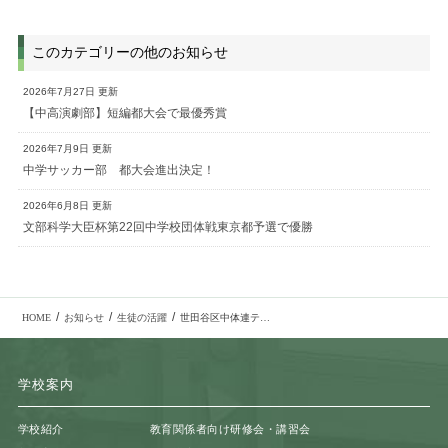
このカテゴリーの他のお知らせ
2026年7月27日 更新
【中高演劇部】短編都大会で最優秀賞
2026年7月9日 更新
中学サッカー部 都大会進出決定！
2026年6月8日 更新
文部科学大臣杯第22回中学校団体戦東京都予選で優勝
/
/
/
HOME
お知らせ
生徒の活躍
世田谷区中体連テニス部 夏季総体個人の部で第5位入賞
学校案内
学校紹介
教育関係者向け研修会・講習会