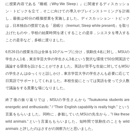
に授業内容である『睡眠（Why We Sleep）』に関連するディスカッショ
ン・トピックを立て，そこに向けての導入やブレインストーミングを計画
し，最後は40分の模擬授業を実施しました。ディスカッション・トピック
は，日本独自の慣習である「居眠り（Inemuri; Sleep while present)」を取り
上げたものや，学校の始業時間を遅くすることの是非，シエスタを導入する
ことの是非など，多岐に渡りました。
6月26日の授業当日は全体を10グループに分け，筑駒生4名に対し，MSUの
学生さん1名，東京学芸大学の学生さん3名という贅沢な環境で50分間英語で
議論する環境を設けることができました。英語が苦手な生徒に対してもMSU
の学生さんはゆっくりと話しかけ，東京学芸大学の学生さんも必要に応じて
日英語でサポートしてくれました。本校生徒にとっては英語を使って少人数
で議論をする貴重な場になりました。
終了後の振り返りでは，MSUの学生さんから “Tsukukoma students are
energetic and enthusiastic.” / “Their English capability is really high.” という
言葉をもらいました。同時に，参観していたMSUの先生から，”I like these
wild animals.” という言葉ももらいました。短時間で筑駒生のことを wild
animals と評したのはさすがの洞察力だと思いました。