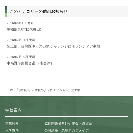
このカテゴリーの他のお知らせ
2026年8月1日 更新
生物部合宿(松代棚田)
2026年7月31日 更新
陸上部、目黒区キッズCon.チャレンジにボランティア参加
2026年7月29日 更新
中高野球部夏合宿 （南会津）
/
/
/
HOME
お知らせ
学校のようす
ミシガン州立大学＆東京学芸大学との交流（高２英語）
学校案内
学校紹介
教育関係者向け研修会・講習会
入学案内
公開講座「筑駒アカデメイア」