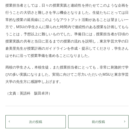
授業担当者としては，日々の授業実践と連続性を持たせてこのような企画を
行うことの大切さと難しさを学ぶ機会となりました。生徒たちにとっては日
常的な授業の延長線にこのようなアウトプット活動があることは望ましい一
方で，MSUの学生さんに限られた時間内で連続性のある授業を計画してもら
うことは，予想以上に難しいものでした。準備日には，授業担当者が日頃の
授業実践の共有と当日に至るまでの授業の流れを説明し，東京学芸大学の臼
倉美里先生が授業計画のガイドラインを作成・提示してくださり，学生さん
はそれに沿って授業準備を進めることになりました。
両校の学生さん，本校生徒，また授業担当者にとっても，非常に刺激的で学
びの多い実践になりました。実現に向けてご尽力いただいたMSUと東京学芸
大学の先生方に感謝申し上げます。
（文責：英語科 阪田卓洋）
次の投稿
前の投稿