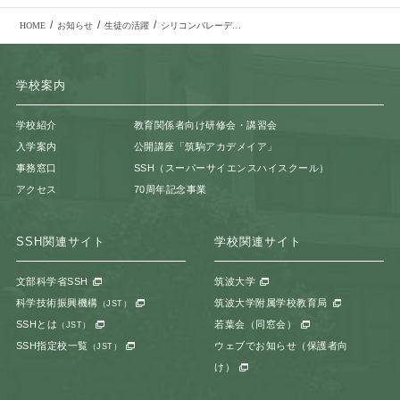
/
/
/
HOME
お知らせ
生徒の活躍
シリコンバレーディベート研修 参加報告
学校案内
学校紹介
教育関係者向け研修会・講習会
入学案内
公開講座「筑駒アカデメイア」
事務窓口
SSH（スーパーサイエンスハイスクール）
アクセス
70周年記念事業
SSH関連サイト
学校関連サイト
文部科学省SSH
筑波大学
科学技術振興機構
筑波大学附属学校教育局
（JST）
SSHとは
若葉会（同窓会）
（JST）
SSH指定校一覧
ウェブでお知らせ（保護者向
（JST）
け）