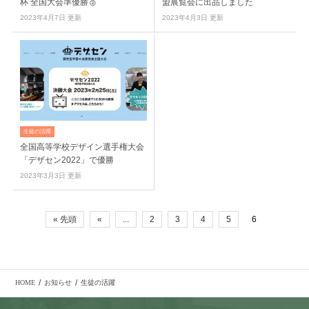
杯 全国大会準優勝🥈
盟展覧会に出品しました
2023年4月7日 更新
2023年4月3日 更新
生徒の活躍
全国高等学校デザイン選手権大会
「デザセン2022」で優勝
2023年3月3日 更新
« 先頭
«
...
2
3
4
5
6
/
/
HOME
お知らせ
生徒の活躍