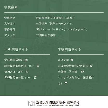
学校案内
学校紹介
教育関係者向け研修会・講習会
入学案内
公開講座「筑駒アカデメイア」
事務窓口
SSH（スーパーサイエンスハイスクール）
アクセス
70周年記念事業
SSH関連サイト
学校関連サイト
文部科学省SSH
筑波大学
科学技術振興機構
筑波大学附属学校教育局
（JST）
SSHとは
若葉会（同窓会）
（JST）
SSH指定校一覧
ウェブでお知らせ（保護者向
（JST）
け）