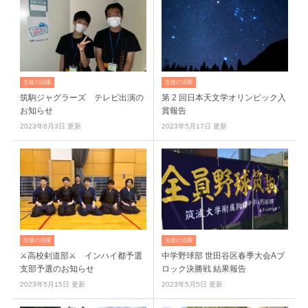
生徒の活躍
生徒の活躍
筑駒ジャグラーズ テレビ出演の
第 2 回⽇本天⽂学オリンピック入
お知らせ
賞報告
2023年6月3日 更新
2023年5月17日 更新
生徒の活躍
生徒の活躍
⚔高校剣道部⚔ インハイ都予選
中学野球部 世田谷区春季大会Aブ
支部予選のお知らせ
ロック決勝戦 結果報告
2023年5月15日 更新
2023年5月5日 更新