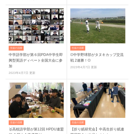
生徒の活躍
生徒の活躍
中学語学部が第６回PDA中学生即
⚾中学野球部がタヌキカップ交流
興型英語ディベート全国大会に参
戦 2連勝！⚾
加
2023年4月7日 更新
2023年4月7日 更新
生徒の活躍
生徒の活躍
🥈高校語学部が第12回 HPDU連盟
【折り紙研究会】中高生折り紙連