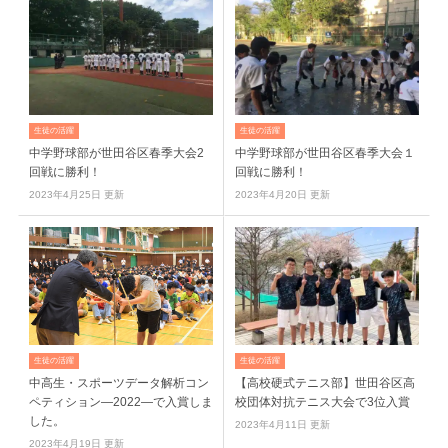
生徒の活躍
生徒の活躍
中学野球部が世田谷区春季大会2
中学野球部が世田谷区春季大会１
回戦に勝利！
回戦に勝利！
2023年4月25日 更新
2023年4月20日 更新
生徒の活躍
生徒の活躍
中高生・スポーツデータ解析コン
【高校硬式テニス部】世田谷区高
ペティション―2022―で入賞しま
校団体対抗テニス大会で3位入賞
した。
2023年4月11日 更新
2023年4月19日 更新