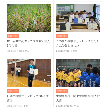
生徒の活躍
生徒の活躍
世田谷区中高生テニス大会で個人
この夏の科学オリンピックでたく
3位入賞
さん受賞しました
2023年9月13日 更新
2023年9月2日 更新
生徒の活躍
生徒の活躍
日本生物学オリンピック2023 受
中学将棋部 関東中学将棋 個人戦
賞者
入賞
2023年9月2日 更新
2023年8月29日 更新