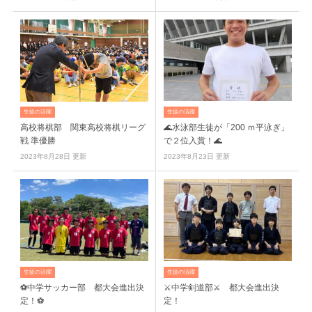
生徒の活躍
生徒の活躍
高校将棋部 関東高校将棋リーグ
🌊水泳部生徒が「200 ｍ平泳ぎ」
戦 準優勝
で２位入賞！🌊
2023年8月28日 更新
2023年8月23日 更新
生徒の活躍
生徒の活躍
⚽中学サッカー部 都大会進出決
⚔中学剣道部⚔ 都大会進出決
定！⚽
定！