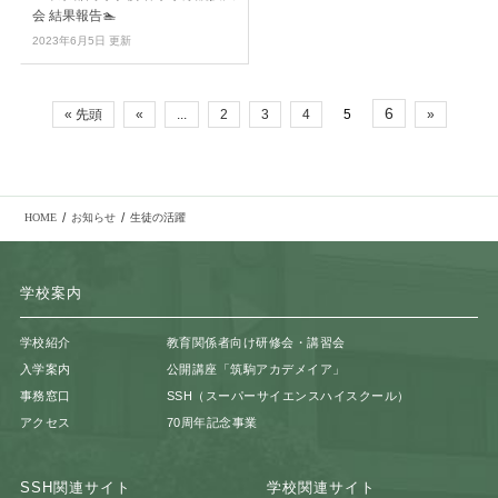
会 結果報告🏊
2023年6月5日 更新
6
« 先頭
«
...
2
3
4
5
»
/
/
HOME
お知らせ
生徒の活躍
学校案内
学校紹介
教育関係者向け研修会・講習会
入学案内
公開講座「筑駒アカデメイア」
事務窓口
SSH（スーパーサイエンスハイスクール）
アクセス
70周年記念事業
SSH関連サイト
学校関連サイト