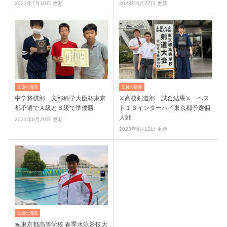
2023年7月10日 更新
2023年6月27日 更新
生徒の活躍
生徒の活躍
中学将棋部 文部科学大臣杯東京
⚔高校剣道部 試合結果⚔ ベス
都予選でＡ級とＢ級で準優勝
ト１６インターハイ東京都予選個
人戦
2023年6月20日 更新
2023年6月12日 更新
生徒の活躍
🏊東京都高等学校 春季水泳競技大