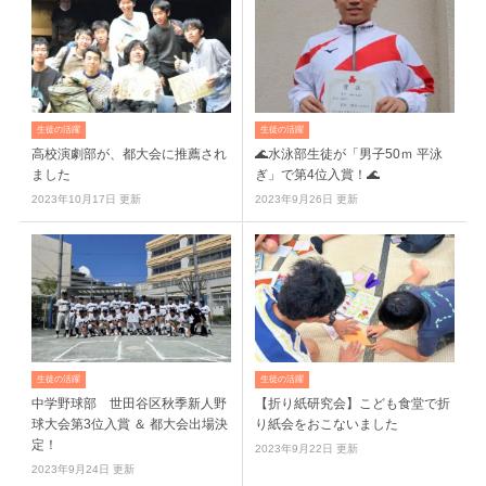
生徒の活躍
生徒の活躍
高校演劇部が、都大会に推薦され
🌊水泳部生徒が「男子50ｍ 平泳
ました
ぎ」で第4位入賞！🌊
2023年10月17日 更新
2023年9月26日 更新
生徒の活躍
生徒の活躍
中学野球部 世田谷区秋季新人野
【折り紙研究会】こども食堂で折
球大会第3位入賞 ＆ 都大会出場決
り紙会をおこないました
定！
2023年9月22日 更新
2023年9月24日 更新