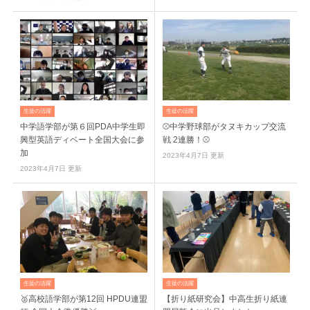
生徒の活躍
生徒の活躍
中学語学部が第６回PDA中学生即
⚾中学野球部がタヌキカップ交流
興型英語ディベート全国大会に参
戦 2連勝！⚾
加
2023年4月7日 更新
2023年4月7日 更新
生徒の活躍
生徒の活躍
🥈高校語学部が第12回 HPDU連盟
【折り紙研究会】中高生折り紙連