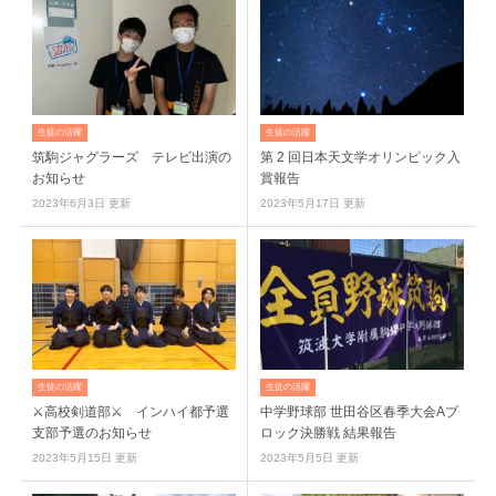
生徒の活躍
生徒の活躍
筑駒ジャグラーズ テレビ出演の
第 2 回⽇本天⽂学オリンピック入
お知らせ
賞報告
2023年6月3日 更新
2023年5月17日 更新
生徒の活躍
生徒の活躍
⚔高校剣道部⚔ インハイ都予選
中学野球部 世田谷区春季大会Aブ
支部予選のお知らせ
ロック決勝戦 結果報告
2023年5月15日 更新
2023年5月5日 更新