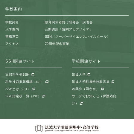
学校案内
学校紹介
教育関係者向け研修会・講習会
入学案内
公開講座「筑駒アカデメイア」
事務窓口
SSH（スーパーサイエンスハイスクール）
アクセス
70周年記念事業
SSH関連サイト
学校関連サイト
文部科学省SSH
筑波大学
科学技術振興機構
筑波大学附属学校教育局
（JST）
SSHとは
若葉会（同窓会）
（JST）
SSH指定校一覧
ウェブでお知らせ（保護者向
（JST）
け）