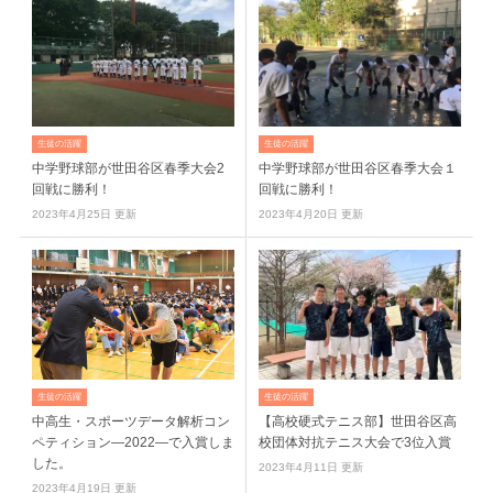
生徒の活躍
生徒の活躍
中学野球部が世田谷区春季大会2
中学野球部が世田谷区春季大会１
回戦に勝利！
回戦に勝利！
2023年4月25日 更新
2023年4月20日 更新
生徒の活躍
生徒の活躍
中高生・スポーツデータ解析コン
【高校硬式テニス部】世田谷区高
ペティション―2022―で入賞しま
校団体対抗テニス大会で3位入賞
した。
2023年4月11日 更新
2023年4月19日 更新