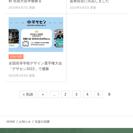
杯 全国大会準優勝🥈
盟展覧会に出品しました
2023年4月7日 更新
2023年4月3日 更新
生徒の活躍
全国高等学校デザイン選手権大会
「デザセン2022」で優勝
2023年3月3日 更新
« 先頭
«
...
2
3
4
5
6
/
/
HOME
お知らせ
生徒の活躍