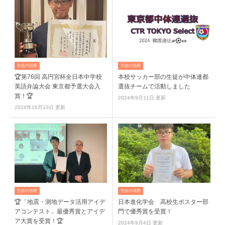
生徒の活躍
生徒の活躍
🏆第76回 高円宮杯全日本中学校
本校サッカー部の生徒が中体連都
英語弁論大会 東京都予選大会入
選抜チームで活動しました
賞！🏆
2024年9月11日 更新
2024年10月10日 更新
生徒の活躍
生徒の活躍
🏆「地震・測地データ活用アイデ
日本進化学会 高校生ポスター部
アコンテスト」最優秀賞とアイデ
門で優秀賞を受賞！
ア大賞を受賞！🏆
2024年9月4日 更新