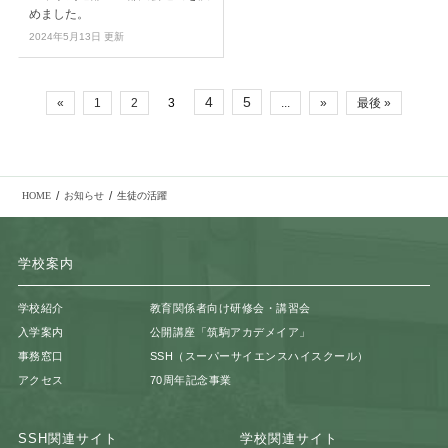
めました。
2024年5月13日 更新
4
5
«
1
2
3
...
»
最後 »
/
/
HOME
お知らせ
生徒の活躍
学校案内
学校紹介
教育関係者向け研修会・講習会
入学案内
公開講座「筑駒アカデメイア」
事務窓口
SSH（スーパーサイエンスハイスクール）
アクセス
70周年記念事業
SSH関連サイト
学校関連サイト