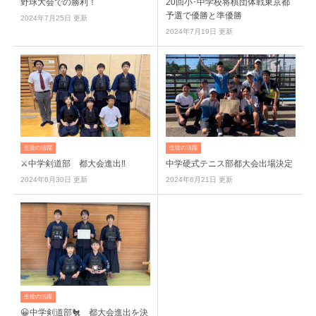
野球大会での勝利！
20回小･中学校将棋団体戦東京都
予選で優勝と準優勝
2024年7月25日 更新
2024年7月19日 更新
生徒の活躍
生徒の活躍
⚔️中学剣道部 都大会進出‼️
中学硬式テニス部都大会出場決定
2024年6月30日 更新
2024年6月21日 更新
生徒の活躍
😀中学剣道部🐔 都大会進出を決