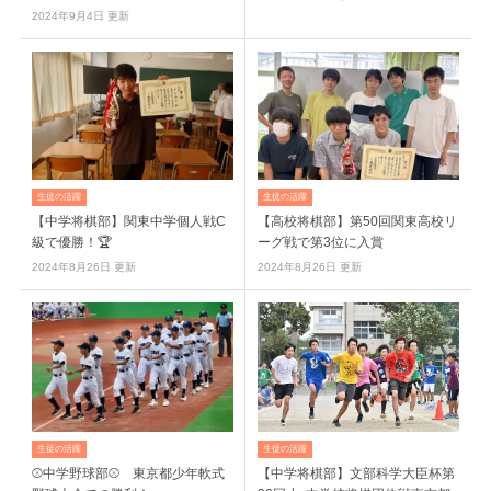
2024年9月4日 更新
生徒の活躍
生徒の活躍
【中学将棋部】関東中学個人戦C
【高校将棋部】第50回関東高校リ
級で優勝！🏆
ーグ戦で第3位に入賞
2024年8月26日 更新
2024年8月26日 更新
生徒の活躍
生徒の活躍
⚾️中学野球部⚾️ 東京都少年軟式
【中学将棋部】文部科学大臣杯第