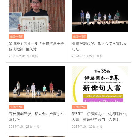
生徒の活躍
生徒の活躍
楽待杯全国オール学生将棋選手権
高校演劇部が、都大会で入賞しま
個人戦第3位入賞
した
2025年2月17日 更新
2024年11月29日 更新
生徒の活躍
生徒の活躍
高校演劇部が、都大会に推薦され
第35回 伊藤園お～いお茶新俳句
ました
大賞 英語俳句部門 入選！
2024年10月28日 更新
2024年10月10日 更新