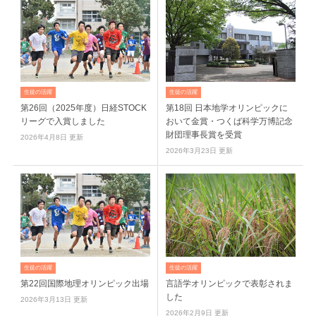
生徒の活躍
生徒の活躍
第26回（2025年度）日経STOCK
第18回 日本地学オリンピックに
リーグで入賞しました
おいて金賞・つくば科学万博記念
財団理事長賞を受賞
2026年4月8日 更新
2026年3月23日 更新
生徒の活躍
生徒の活躍
第22回国際地理オリンピック出場
言語学オリンピックで表彰されま
した
2026年3月13日 更新
2026年2月9日 更新