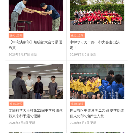
生徒の活躍
生徒の活躍
【中高演劇部】短編都大会で最優
中学サッカー部 都大会進出決
秀賞
定！
2026年7月27日 更新
2026年7月9日 更新
生徒の活躍
生徒の活躍
文部科学大臣杯第22回中学校団体
世田谷区中体連テニス部 夏季総体
戦東京都予選で優勝
個人の部で第5位入賞
2026年6月8日 更新
2026年5月7日 更新