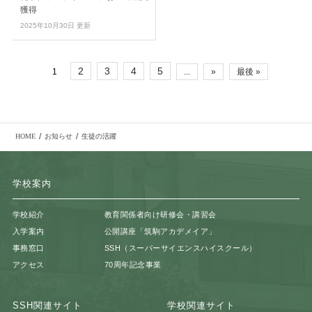
獲得
2025年10月30日 更新
2
3
4
5
1
...
»
最後 »
/
/
HOME
お知らせ
生徒の活躍
学校案内
学校紹介
教育関係者向け研修会・講習会
入学案内
公開講座「筑駒アカデメイア」
事務窓口
SSH（スーパーサイエンスハイスクール）
アクセス
70周年記念事業
SSH関連サイト
学校関連サイト