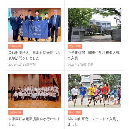
生徒の活躍
生徒の活躍
公益財団法人 日本財団会長への
中学将棋部 関東中学将棋個人戦
表敬訪問をしました
で入賞
2026年1月15日 更新
2026年1月9日 更新
生徒の活躍
生徒の活躍
合唱同好会定期演奏会が行われま
城の自由研究コンテストで入賞し
した
ました