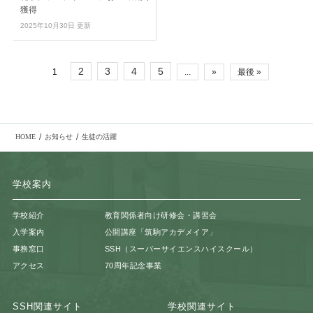
獲得
2025年10月30日 更新
2
3
4
5
1
...
»
最後 »
/
/
HOME
お知らせ
生徒の活躍
学校案内
学校紹介
教育関係者向け研修会・講習会
入学案内
公開講座「筑駒アカデメイア」
事務窓口
SSH（スーパーサイエンスハイスクール）
アクセス
70周年記念事業
SSH関連サイト
学校関連サイト