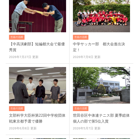
生徒の活躍
生徒の活躍
【中高演劇部】短編都大会で最優
中学サッカー部 都大会進出決
秀賞
定！
2026年7月27日 更新
2026年7月9日 更新
生徒の活躍
生徒の活躍
文部科学大臣杯第22回中学校団体
世田谷区中体連テニス部 夏季総体
戦東京都予選で優勝
個人の部で第5位入賞
2026年6月8日 更新
2026年5月7日 更新