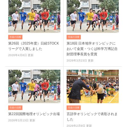
生徒の活躍
生徒の活躍
第26回（2025年度）日経STOCK
第18回 日本地学オリンピックに
リーグで入賞しました
おいて金賞・つくば科学万博記念
財団理事長賞を受賞
2026年4月8日 更新
2026年3月23日 更新
生徒の活躍
生徒の活躍
第22回国際地理オリンピック出場
言語学オリンピックで表彰されま
した
2026年3月13日 更新
2026年2月9日 更新