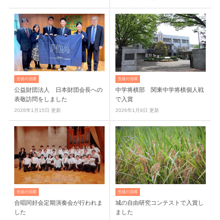
生徒の活躍
生徒の活躍
公益財団法人 日本財団会長への
中学将棋部 関東中学将棋個人戦
表敬訪問をしました
で入賞
2026年1月15日 更新
2026年1月9日 更新
生徒の活躍
生徒の活躍
合唱同好会定期演奏会が行われま
城の自由研究コンテストで入賞し
した
ました