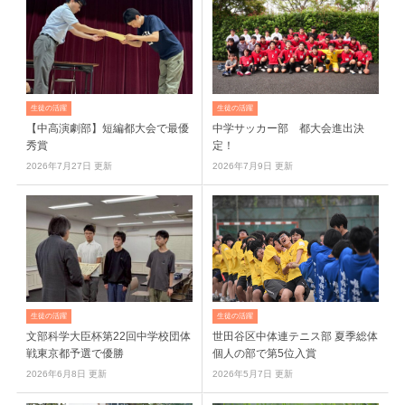
生徒の活躍
生徒の活躍
【中高演劇部】短編都大会で最優
中学サッカー部 都大会進出決
秀賞
定！
2026年7月27日 更新
2026年7月9日 更新
生徒の活躍
生徒の活躍
文部科学大臣杯第22回中学校団体
世田谷区中体連テニス部 夏季総体
戦東京都予選で優勝
個人の部で第5位入賞
2026年6月8日 更新
2026年5月7日 更新