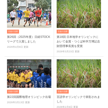
生徒の活躍
生徒の活躍
第26回（2025年度）日経STOCK
第18回 日本地学オリンピックに
リーグで入賞しました
おいて金賞・つくば科学万博記念
財団理事長賞を受賞
2026年4月8日 更新
2026年3月23日 更新
生徒の活躍
生徒の活躍
第22回国際地理オリンピック出場
言語学オリンピックで表彰されま
した
2026年3月13日 更新
2026年2月9日 更新