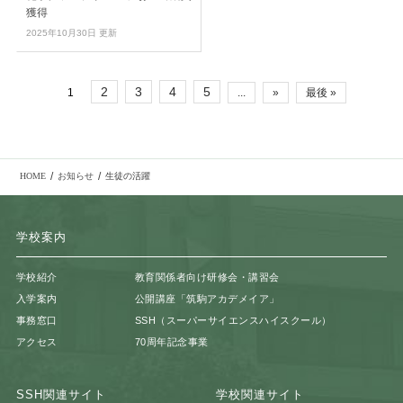
獲得
2025年10月30日 更新
2
3
4
5
1
...
»
最後 »
/
/
HOME
お知らせ
生徒の活躍
学校案内
学校紹介
教育関係者向け研修会・講習会
入学案内
公開講座「筑駒アカデメイア」
事務窓口
SSH（スーパーサイエンスハイスクール）
アクセス
70周年記念事業
SSH関連サイト
学校関連サイト