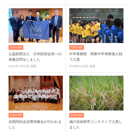
生徒の活躍
生徒の活躍
公益財団法人 日本財団会長への
中学将棋部 関東中学将棋個人戦
表敬訪問をしました
で入賞
2026年1月15日 更新
2026年1月9日 更新
生徒の活躍
生徒の活躍
合唱同好会定期演奏会が行われま
城の自由研究コンテストで入賞し
した
ました